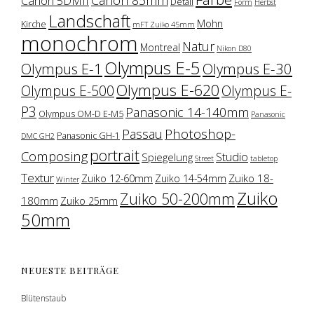
Canon 5DMII
Detail
Form
Herbst
Landschaft
Mohn
Kirche
mFT Zuiko 45mm
monochrom
Natur
Montreal
Nikon D80
Olympus E-5
Olympus E-1
Olympus E-30
Olympus E-620
Olympus E-500
Olympus E-
P3
Panasonic 14-140mm
Olympus OM-D E-M5
Panasonic
Photoshop-
Passau
Panasonic GH-1
DMC GH2
portrait
Composing
Studio
Spiegelung
Street
tabletop
Textur
Zuiko 18-
Zuiko 12-60mm
Zuiko 14-54mm
Winter
Zuiko
Zuiko 50-200mm
180mm
Zuiko 25mm
50mm
NEUESTE BEITRÄGE
Blütenstaub