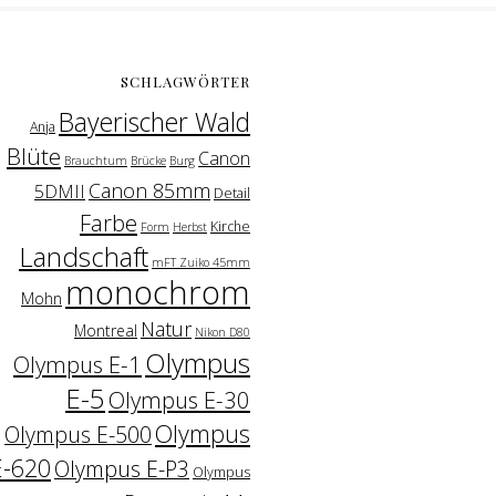
SCHLAGWÖRTER
Bayerischer Wald
Anja
Blüte
Canon
Brauchtum
Brücke
Burg
Canon 85mm
5DMII
Detail
Farbe
Kirche
Form
Herbst
Landschaft
mFT Zuiko 45mm
monochrom
Mohn
Natur
Montreal
Nikon D80
Olympus
Olympus E-1
E-5
Olympus E-30
Olympus
Olympus E-500
E-620
Olympus E-P3
Olympus