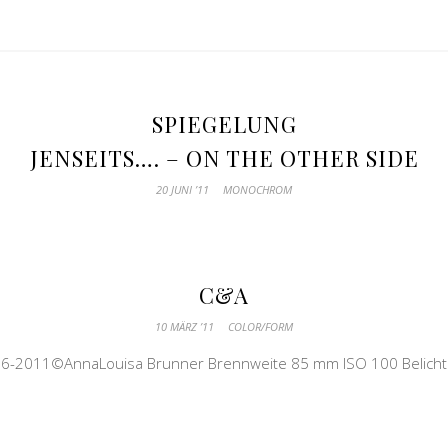
SPIEGELUNG
JENSEITS…. – ON THE OTHER SIDE
20 JUNI ’11
MONOCHROM
C&A
10 MÄRZ ’11
COLOR/FORM
006-2011©AnnaLouisa Brunner Brennweite 85 mm ISO 100 Belichtu