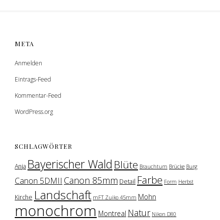
META
Anmelden
Eintrags-Feed
Kommentar-Feed
WordPress.org
SCHLAGWÖRTER
Bayerischer Wald
Blüte
Anja
Brauchtum
Brücke
Burg
Farbe
Canon 85mm
Canon 5DMII
Detail
Form
Herbst
Landschaft
Mohn
Kirche
mFT Zuiko 45mm
monochrom
Natur
Montreal
Nikon D80