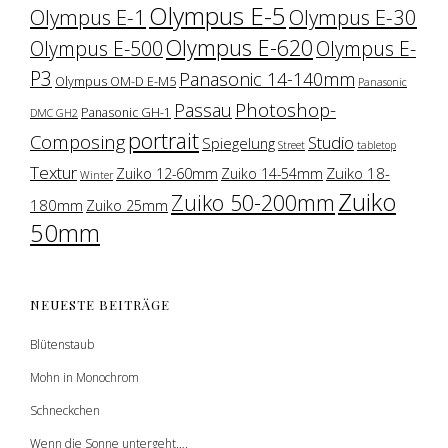
Olympus E-5
Olympus E-1
Olympus E-30
Olympus E-620
Olympus E-500
Olympus E-
P3
Panasonic 14-140mm
Olympus OM-D E-M5
Panasonic
Photoshop-
Passau
Panasonic GH-1
DMC GH2
portrait
Composing
Studio
Spiegelung
Street
tabletop
Textur
Zuiko 18-
Zuiko 12-60mm
Zuiko 14-54mm
Winter
Zuiko
Zuiko 50-200mm
180mm
Zuiko 25mm
50mm
NEUESTE BEITRÄGE
Blütenstaub
Mohn in Monochrom
Schneckchen
Wenn die Sonne untergeht….