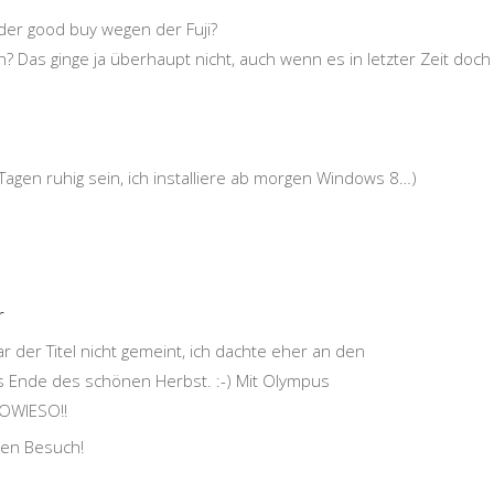
der good buy wegen der Fuji?
? Das ginge ja überhaupt nicht, auch wenn es in letzter Zeit doch
 Tagen ruhig sein, ich installiere ab morgen Windows 8…)
r
ar der Titel nicht gemeint, ich dachte eher an den
 Ende des schönen Herbst. :-) Mit Olympus
SOWIESO!!
nen Besuch!