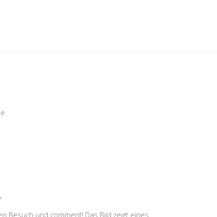
me
r
inen Besuch und comment! Das Bild zeigt eines