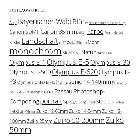
SCHLAGWÖRTER
Bayerischer Wald
Blüte
Anja
Brauchtum
Brücke
Burg
Farbe
Canon 85mm
Canon 5DMII
Detail
Form
Herbst
Landschaft
Mohn
Kirche
mFT Zuiko 45mm
monochrom
Natur
Montreal
Nikon D80
Olympus E-5
Olympus E-1
Olympus E-30
Olympus E-620
Olympus E-500
Olympus E-
P3
Panasonic 14-140mm
Olympus OM-D E-M5
Panasonic
Photoshop-
Passau
Panasonic GH-1
DMC GH2
portrait
Composing
Studio
Spiegelung
Street
tabletop
Textur
Zuiko 18-
Zuiko 12-60mm
Zuiko 14-54mm
Winter
Zuiko
Zuiko 50-200mm
180mm
Zuiko 25mm
50mm