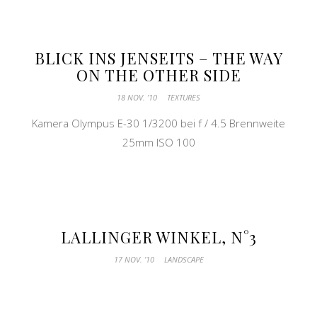
BLICK INS JENSEITS – THE WAY
ON THE OTHER SIDE
18 NOV. ’10
TEXTURES
Kamera Olympus E-30 1/3200 bei f / 4.5 Brennweite
25mm ISO 100
LALLINGER WINKEL, N°3
17 NOV. ’10
LANDSCAPE