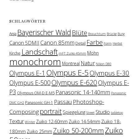
SCHLAGWÖRTER
Bayerischer Wald
Blüte
Anja
Brauchtum
Brücke
Burg
Farbe
Canon 85mm
Canon 5DMII
Detail
Form
Herbst
Landschaft
Mohn
Kirche
mFT Zuiko 45mm
monochrom
Natur
Montreal
Nikon D80
Olympus E-5
Olympus E-1
Olympus E-30
Olympus E-620
Olympus E-500
Olympus E-
P3
Panasonic 14-140mm
Olympus OM-D E-M5
Panasonic
Photoshop-
Passau
Panasonic GH-1
DMC GH2
portrait
Composing
Studio
Spiegelung
Street
tabletop
Textur
Zuiko 18-
Zuiko 12-60mm
Zuiko 14-54mm
Winter
Zuiko
Zuiko 50-200mm
180mm
Zuiko 25mm