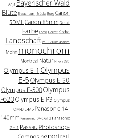
Bayerischer Wald
Anja
Blüte
Canon
Brauchtum
Brücke
Burg
Canon 85mm
5DMII
Detail
Farbe
Kirche
Form
Herbst
Landschaft
mFT Zuiko 45mm
monochrom
Mohn
Natur
Montreal
Nikon D80
Olympus
Olympus E-1
E-5
Olympus E-30
Olympus
Olympus E-500
E-620
Olympus E-P3
Olympus
Panasonic 14-
OM-D E-M5
140mm
Panasonic
Panasonic DMC GH2
Photoshop-
Passau
GH-1
portrait
Composing