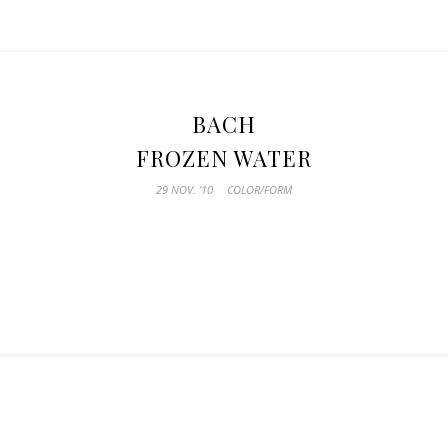
BACH
FROZEN WATER
29 NOV. ’10
COLOR/FORM