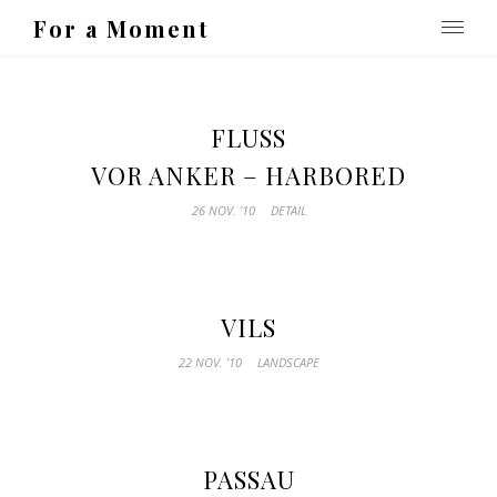
For a Moment
FLUSS
VOR ANKER – HARBORED
26 NOV. ’10
DETAIL
VILS
22 NOV. ’10
LANDSCAPE
PASSAU