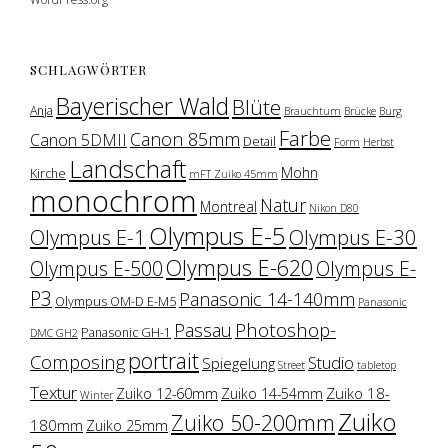
SCHLAGWÖRTER
Bayerischer Wald
Blüte
Anja
Brauchtum
Brücke
Burg
Farbe
Canon 85mm
Canon 5DMII
Detail
Form
Herbst
Landschaft
Mohn
Kirche
mFT Zuiko 45mm
monochrom
Natur
Montreal
Nikon D80
Olympus E-5
Olympus E-1
Olympus E-30
Olympus E-620
Olympus E-500
Olympus E-
P3
Panasonic 14-140mm
Olympus OM-D E-M5
Panasonic
Photoshop-
Passau
Panasonic GH-1
DMC GH2
portrait
Composing
Studio
Spiegelung
Street
tabletop
Textur
Zuiko 18-
Zuiko 12-60mm
Zuiko 14-54mm
Winter
Zuiko
Zuiko 50-200mm
180mm
Zuiko 25mm