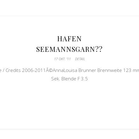
HAFEN
SEEMANNSGARN??
17 OKT. ’11
DETAIL
e / Credits 2006-2011Â©AnnaLouisa Brunner Brennweite 123 mm
Sek. Blende F 3.5