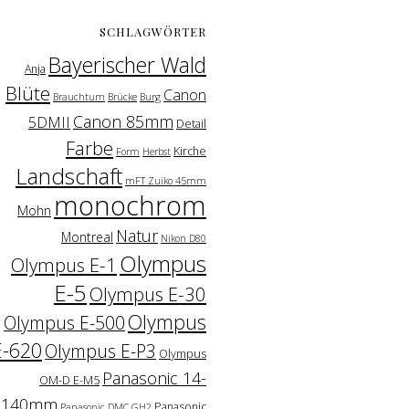
SCHLAGWÖRTER
Bayerischer Wald
Anja
Blüte
Canon
Brauchtum
Brücke
Burg
Canon 85mm
5DMII
Detail
Farbe
Kirche
Form
Herbst
Landschaft
mFT Zuiko 45mm
monochrom
Mohn
Natur
Montreal
Nikon D80
Olympus
Olympus E-1
E-5
Olympus E-30
Olympus
Olympus E-500
E-620
Olympus E-P3
Olympus
Panasonic 14-
OM-D E-M5
140mm
Panasonic
Panasonic DMC GH2