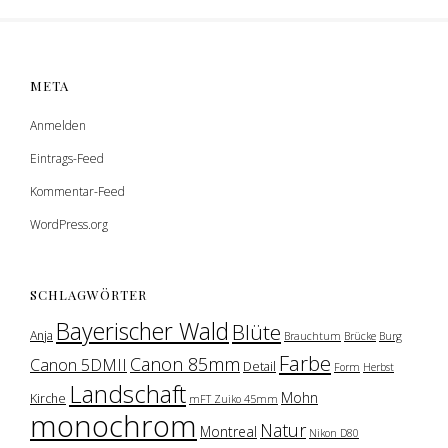
META
Anmelden
Eintrags-Feed
Kommentar-Feed
WordPress.org
SCHLAGWÖRTER
Bayerischer Wald
Blüte
Anja
Brauchtum
Brücke
Burg
Farbe
Canon 85mm
Canon 5DMII
Detail
Form
Herbst
Landschaft
Mohn
Kirche
mFT Zuiko 45mm
monochrom
Natur
Montreal
Nikon D80