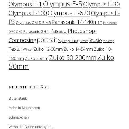
Olympus E-5
Olympus E-1
Olympus E-30
Olympus E-620
Olympus E-500
Olympus E-
P3
Panasonic 14-140mm
Olympus OM-D E-M5
Panasonic
Photoshop-
Passau
Panasonic GH-1
DMC GH2
portrait
Composing
Studio
Spiegelung
Street
tabletop
Textur
Zuiko 18-
Zuiko 12-60mm
Zuiko 14-54mm
Winter
Zuiko
Zuiko 50-200mm
180mm
Zuiko 25mm
50mm
NEUESTE BEITRÄGE
Blütenstaub
Mohn in Monochrom
Schneckchen
Wenn die Sonne untergeht….