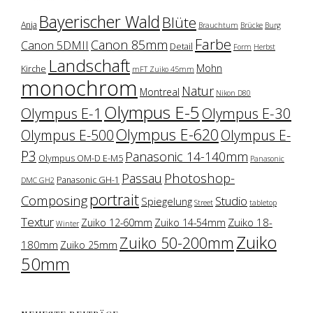
Bayerischer Wald
Blüte
Anja
Brauchtum
Brücke
Burg
Farbe
Canon 85mm
Canon 5DMII
Detail
Form
Herbst
Landschaft
Mohn
Kirche
mFT Zuiko 45mm
monochrom
Natur
Montreal
Nikon D80
Olympus E-5
Olympus E-1
Olympus E-30
Olympus E-620
Olympus E-500
Olympus E-
P3
Panasonic 14-140mm
Olympus OM-D E-M5
Panasonic
Photoshop-
Passau
Panasonic GH-1
DMC GH2
portrait
Composing
Studio
Spiegelung
Street
tabletop
Textur
Zuiko 18-
Zuiko 12-60mm
Zuiko 14-54mm
Winter
Zuiko
Zuiko 50-200mm
180mm
Zuiko 25mm
50mm