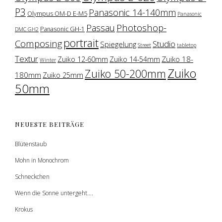
P3
Panasonic 14-140mm
Olympus OM-D E-M5
Panasonic
Photoshop-
Passau
Panasonic GH-1
DMC GH2
portrait
Composing
Studio
Spiegelung
Street
tabletop
Textur
Zuiko 18-
Zuiko 12-60mm
Zuiko 14-54mm
Winter
Zuiko
Zuiko 50-200mm
180mm
Zuiko 25mm
50mm
NEUESTE BEITRÄGE
Blütenstaub
Mohn in Monochrom
Schneckchen
Wenn die Sonne untergeht….
Krokus