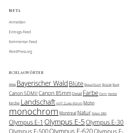
META
Anmelden
Eintrags-Feed
Kommentar-Feed
WordPress.org
SCHLAGWÖRTER
Bayerischer Wald
Blüte
Anja
Brauchtum
Brücke
Burg
Farbe
Canon 85mm
Canon 5DMII
Detail
Form
Herbst
Landschaft
Mohn
Kirche
mFT Zuiko 45mm
monochrom
Natur
Montreal
Nikon D80
Olympus E-5
Olympus E-1
Olympus E-30
Olympus E-620
Olympus E-500
Olympus E-