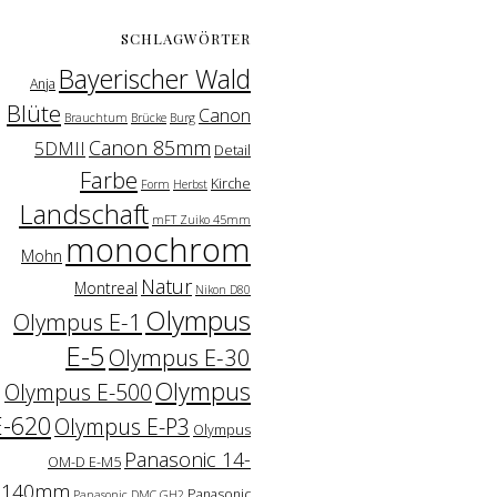
SCHLAGWÖRTER
Bayerischer Wald
Anja
Blüte
Canon
Brauchtum
Brücke
Burg
Canon 85mm
5DMII
Detail
Farbe
Kirche
Form
Herbst
Landschaft
mFT Zuiko 45mm
monochrom
Mohn
Natur
Montreal
Nikon D80
Olympus
Olympus E-1
E-5
Olympus E-30
Olympus
Olympus E-500
E-620
Olympus E-P3
Olympus
Panasonic 14-
OM-D E-M5
140mm
Panasonic
Panasonic DMC GH2