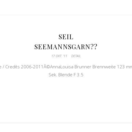
SEIL
SEEMANNSGARN??
17 OKT. ’11
DETAIL
e / Credits 2006-2011Â©AnnaLouisa Brunner Brennweite 123 mm
Sek. Blende F 3.5