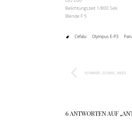
ISO 200
Belichtungszeit 1/800 Sek.
Blende F 5
Cefalu
Olympus E-P3
Pan
SOMMER, SONNE, MEER
6 ANTWORTEN AUF „AN