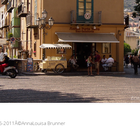
006-2011Â©AnnaLouisa Brunner