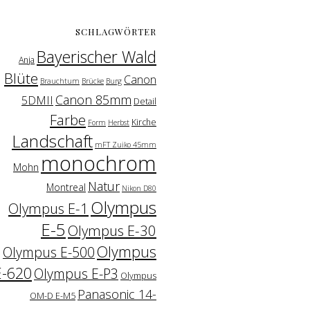
SCHLAGWÖRTER
Bayerischer Wald
Anja
Blüte
Canon
Brauchtum
Brücke
Burg
Canon 85mm
5DMII
Detail
Farbe
Kirche
Form
Herbst
Landschaft
mFT Zuiko 45mm
monochrom
Mohn
Natur
Montreal
Nikon D80
Olympus
Olympus E-1
E-5
Olympus E-30
Olympus
Olympus E-500
E-620
Olympus E-P3
Olympus
Panasonic 14-
OM-D E-M5