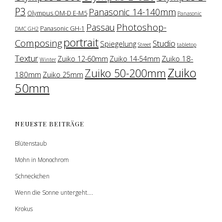
P3
Panasonic 14-140mm
Olympus OM-D E-M5
Panasonic
Photoshop-
Passau
Panasonic GH-1
DMC GH2
portrait
Composing
Studio
Spiegelung
Street
tabletop
Textur
Zuiko 18-
Zuiko 12-60mm
Zuiko 14-54mm
Winter
Zuiko
Zuiko 50-200mm
180mm
Zuiko 25mm
50mm
NEUESTE BEITRÄGE
Blütenstaub
Mohn in Monochrom
Schneckchen
Wenn die Sonne untergeht….
Krokus