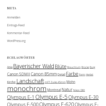
META
Anmelden
Eintrags-Feed
Kommentar-Feed
WordPress.org
SCHLAGWÖRTER
Bayerischer Wald
Blüte
Anja
Brauchtum
Brücke
Burg
Farbe
Canon 85mm
Canon 5DMII
Detail
Form
Herbst
Landschaft
Mohn
Kirche
mFT Zuiko 45mm
monochrom
Natur
Montreal
Nikon D80
Olympus E-5
Olympus E-1
Olympus E-30
Olympus E-620
Olympus E-500
Olympus E-