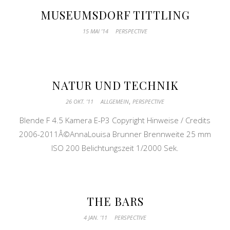
MUSEUMSDORF TITTLING
15 MAI ’14
PERSPECTIVE
NATUR UND TECHNIK
,
26 OKT. ’11
ALLGEMEIN
PERSPECTIVE
Blende F 4.5 Kamera E-P3 Copyright Hinweise / Credits
2006-2011Â©AnnaLouisa Brunner Brennweite 25 mm
ISO 200 Belichtungszeit 1/2000 Sek.
THE BARS
4 JAN. ’11
PERSPECTIVE