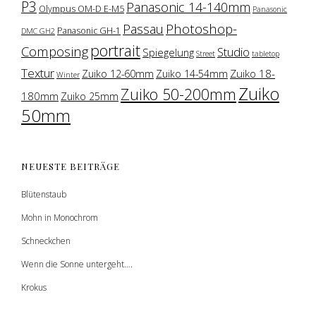
P3
Panasonic 14-140mm
Olympus OM-D E-M5
Panasonic
Photoshop-
Passau
Panasonic GH-1
DMC GH2
portrait
Composing
Studio
Spiegelung
Street
tabletop
Textur
Zuiko 18-
Zuiko 12-60mm
Zuiko 14-54mm
Winter
Zuiko
Zuiko 50-200mm
180mm
Zuiko 25mm
50mm
NEUESTE BEITRÄGE
Blütenstaub
Mohn in Monochrom
Schneckchen
Wenn die Sonne untergeht….
Krokus