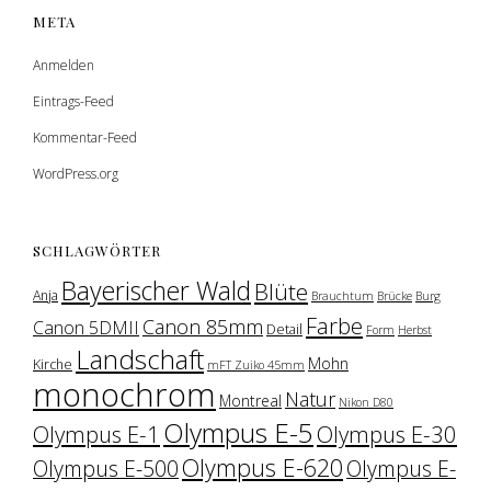
META
Anmelden
Eintrags-Feed
Kommentar-Feed
WordPress.org
SCHLAGWÖRTER
Bayerischer Wald
Blüte
Anja
Brauchtum
Brücke
Burg
Farbe
Canon 85mm
Canon 5DMII
Detail
Form
Herbst
Landschaft
Mohn
Kirche
mFT Zuiko 45mm
monochrom
Natur
Montreal
Nikon D80
Olympus E-5
Olympus E-1
Olympus E-30
Olympus E-620
Olympus E-500
Olympus E-