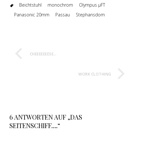
Beichtstuhl
monochrom
Olympus µFT
Panasonic 20mm
Passau
Stephansdom
CHEEEEEEESE…
WORK CLOTHING
6 ANTWORTEN AUF „DAS
SEITENSCHIFF….“