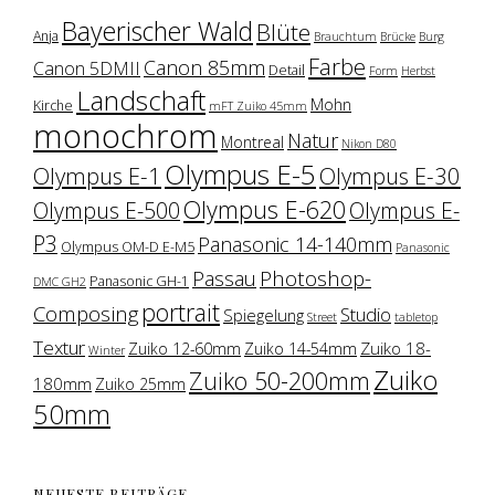
Bayerischer Wald
Blüte
Anja
Brauchtum
Brücke
Burg
Farbe
Canon 85mm
Canon 5DMII
Detail
Form
Herbst
Landschaft
Mohn
Kirche
mFT Zuiko 45mm
monochrom
Natur
Montreal
Nikon D80
Olympus E-5
Olympus E-1
Olympus E-30
Olympus E-620
Olympus E-500
Olympus E-
P3
Panasonic 14-140mm
Olympus OM-D E-M5
Panasonic
Photoshop-
Passau
Panasonic GH-1
DMC GH2
portrait
Composing
Studio
Spiegelung
Street
tabletop
Textur
Zuiko 18-
Zuiko 12-60mm
Zuiko 14-54mm
Winter
Zuiko
Zuiko 50-200mm
180mm
Zuiko 25mm
50mm
NEUESTE BEITRÄGE