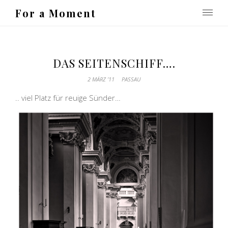
For a Moment
DAS SEITENSCHIFF….
2 MÄRZ ’11
PASSAU
.. viel Platz für reuige Sünder…