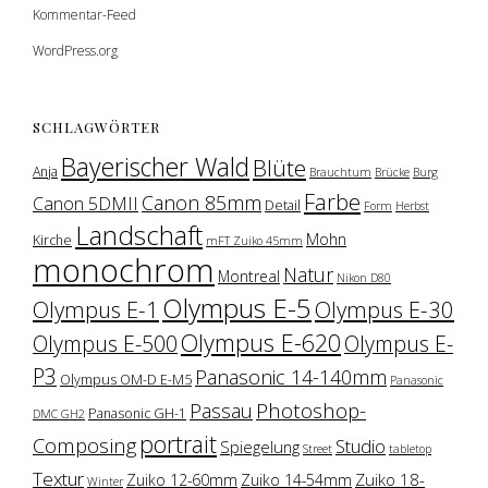
Kommentar-Feed
WordPress.org
SCHLAGWÖRTER
Bayerischer Wald
Blüte
Anja
Brauchtum
Brücke
Burg
Farbe
Canon 85mm
Canon 5DMII
Detail
Form
Herbst
Landschaft
Mohn
Kirche
mFT Zuiko 45mm
monochrom
Natur
Montreal
Nikon D80
Olympus E-5
Olympus E-1
Olympus E-30
Olympus E-620
Olympus E-500
Olympus E-
P3
Panasonic 14-140mm
Olympus OM-D E-M5
Panasonic
Photoshop-
Passau
Panasonic GH-1
DMC GH2
portrait
Composing
Studio
Spiegelung
Street
tabletop
Textur
Zuiko 18-
Zuiko 12-60mm
Zuiko 14-54mm
Winter