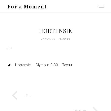
For a Moment
HORTENSIE
27 NOV. ’10
TEXTURES
ab
Hortensie
Olympus E-30
Textur
– ? –