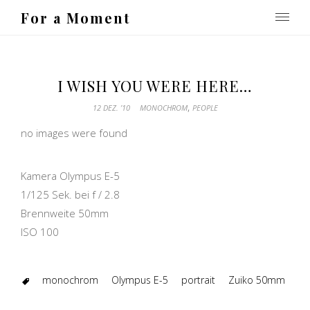
For a Moment
I WISH YOU WERE HERE…
,
12 DEZ. ’10
MONOCHROM
PEOPLE
no images were found
Kamera Olympus E-5
1/125 Sek. bei f / 2.8
Brennweite 50mm
ISO 100
monochrom
Olympus E-5
portrait
Zuiko 50mm