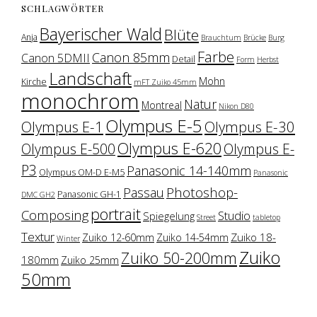
SCHLAGWÖRTER
Bayerischer Wald
Blüte
Anja
Brauchtum
Brücke
Burg
Farbe
Canon 85mm
Canon 5DMII
Detail
Form
Herbst
Landschaft
Mohn
Kirche
mFT Zuiko 45mm
monochrom
Natur
Montreal
Nikon D80
Olympus E-5
Olympus E-1
Olympus E-30
Olympus E-620
Olympus E-500
Olympus E-
P3
Panasonic 14-140mm
Olympus OM-D E-M5
Panasonic
Photoshop-
Passau
Panasonic GH-1
DMC GH2
portrait
Composing
Studio
Spiegelung
Street
tabletop
Textur
Zuiko 18-
Zuiko 12-60mm
Zuiko 14-54mm
Winter
Zuiko
Zuiko 50-200mm
180mm
Zuiko 25mm
50mm