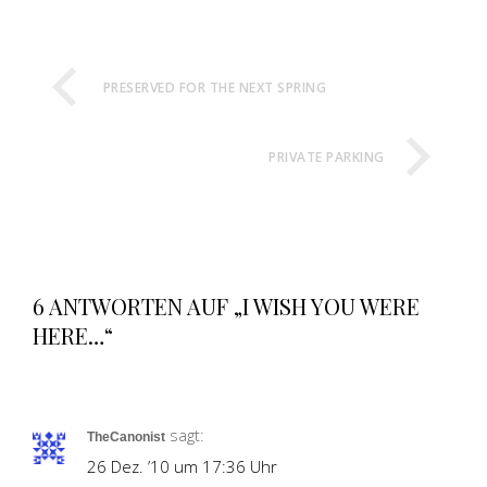
PRESERVED FOR THE NEXT SPRING
PRIVATE PARKING
6 ANTWORTEN AUF „I WISH YOU WERE
HERE…“
sagt:
TheCanonist
26 Dez. ’10 um 17:36 Uhr