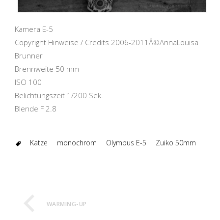
Kamera E-5
Copyright Hinweise / Credits 2006-2011Â©AnnaLouisa
Brunner
Brennweite 50 mm
ISO 100
Belichtungszeit 1/200 Sek.
Blende F 2.8
Katze
monochrom
Olympus E-5
Zuiko 50mm
WARMING-UP