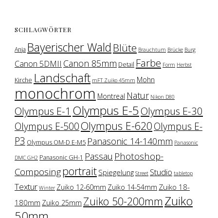
SCHLAGWÖRTER
Bayerischer Wald
Blüte
Anja
Brauchtum
Brücke
Burg
Farbe
Canon 85mm
Canon 5DMII
Detail
Form
Herbst
Landschaft
Mohn
Kirche
mFT Zuiko 45mm
monochrom
Natur
Montreal
Nikon D80
Olympus E-5
Olympus E-1
Olympus E-30
Olympus E-620
Olympus E-500
Olympus E-
P3
Panasonic 14-140mm
Olympus OM-D E-M5
Panasonic
Photoshop-
Passau
Panasonic GH-1
DMC GH2
portrait
Composing
Studio
Spiegelung
Street
tabletop
Textur
Zuiko 18-
Zuiko 12-60mm
Zuiko 14-54mm
Winter
Zuiko
Zuiko 50-200mm
180mm
Zuiko 25mm
50mm