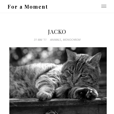
For a Moment
JACKO
,
31 MAI ’11
ANIMALS
MONOCHROM