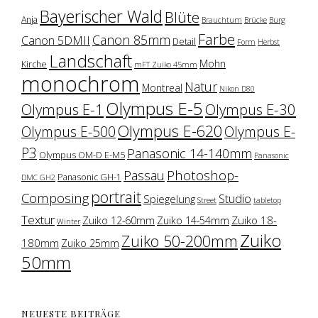
Bayerischer Wald
Blüte
Anja
Brauchtum
Brücke
Burg
Farbe
Canon 85mm
Canon 5DMII
Detail
Form
Herbst
Landschaft
Mohn
Kirche
mFT Zuiko 45mm
monochrom
Natur
Montreal
Nikon D80
Olympus E-5
Olympus E-1
Olympus E-30
Olympus E-620
Olympus E-500
Olympus E-
P3
Panasonic 14-140mm
Olympus OM-D E-M5
Panasonic
Photoshop-
Passau
Panasonic GH-1
DMC GH2
portrait
Composing
Studio
Spiegelung
Street
tabletop
Textur
Zuiko 18-
Zuiko 12-60mm
Zuiko 14-54mm
Winter
Zuiko
Zuiko 50-200mm
180mm
Zuiko 25mm
50mm
NEUESTE BEITRÄGE