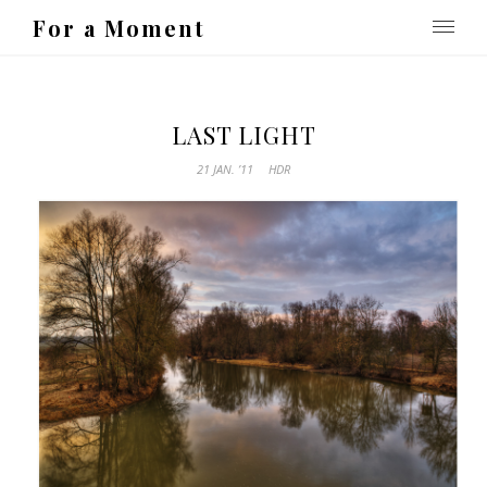
For a Moment
LAST LIGHT
21 JAN. ’11
HDR