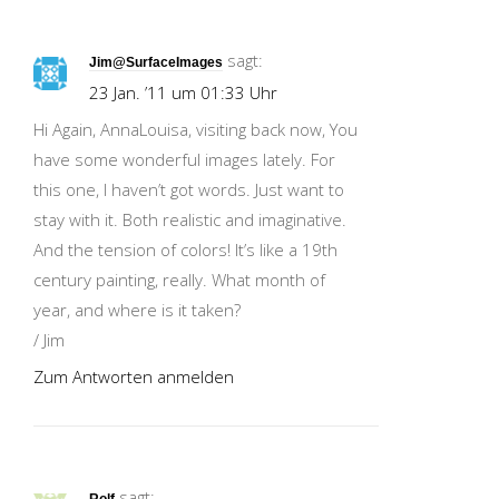
sagt:
Jim@SurfaceImages
23 Jan. ’11 um 01:33 Uhr
Hi Again, AnnaLouisa, visiting back now, You
have some wonderful images lately. For
this one, I haven’t got words. Just want to
stay with it. Both realistic and imaginative.
And the tension of colors! It’s like a 19th
century painting, really. What month of
year, and where is it taken?
/ Jim
Zum Antworten anmelden
sagt:
Rolf