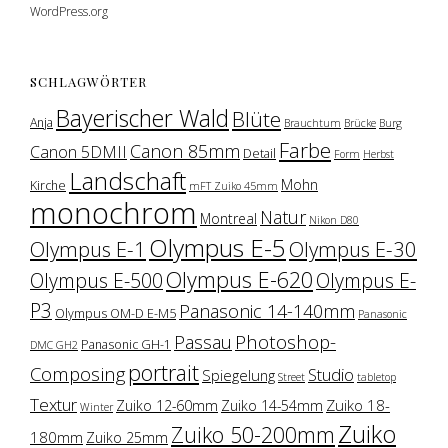
WordPress.org
SCHLAGWÖRTER
Bayerischer Wald
Blüte
Anja
Brauchtum
Brücke
Burg
Farbe
Canon 85mm
Canon 5DMII
Detail
Form
Herbst
Landschaft
Mohn
Kirche
mFT Zuiko 45mm
monochrom
Natur
Montreal
Nikon D80
Olympus E-5
Olympus E-1
Olympus E-30
Olympus E-620
Olympus E-500
Olympus E-
P3
Panasonic 14-140mm
Olympus OM-D E-M5
Panasonic
Photoshop-
Passau
Panasonic GH-1
DMC GH2
portrait
Composing
Studio
Spiegelung
Street
tabletop
Textur
Zuiko 18-
Zuiko 12-60mm
Zuiko 14-54mm
Winter
Zuiko
Zuiko 50-200mm
180mm
Zuiko 25mm