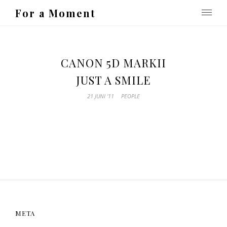
For a Moment
CANON 5D MARKII
JUST A SMILE
21 JUNI ’11
PEOPLE
META