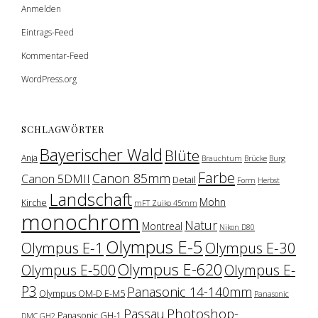
Anmelden
Eintrags-Feed
Kommentar-Feed
WordPress.org
SCHLAGWÖRTER
Bayerischer Wald
Blüte
Anja
Brauchtum
Brücke
Burg
Farbe
Canon 85mm
Canon 5DMII
Detail
Form
Herbst
Landschaft
Mohn
Kirche
mFT Zuiko 45mm
monochrom
Natur
Montreal
Nikon D80
Olympus E-5
Olympus E-1
Olympus E-30
Olympus E-620
Olympus E-500
Olympus E-
P3
Panasonic 14-140mm
Olympus OM-D E-M5
Panasonic
Photoshop-
Passau
Panasonic GH-1
DMC GH2