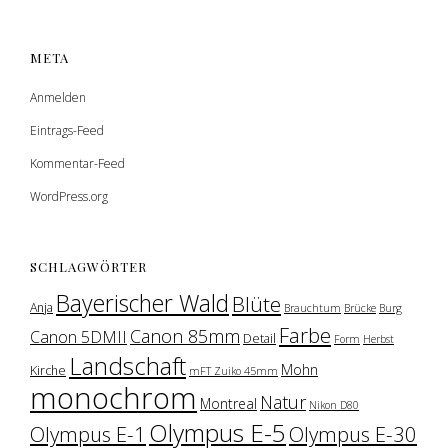
META
Anmelden
Eintrags-Feed
Kommentar-Feed
WordPress.org
SCHLAGWÖRTER
Bayerischer Wald
Blüte
Anja
Brauchtum
Brücke
Burg
Farbe
Canon 85mm
Canon 5DMII
Detail
Form
Herbst
Landschaft
Mohn
Kirche
mFT Zuiko 45mm
monochrom
Natur
Montreal
Nikon D80
Olympus E-5
Olympus E-1
Olympus E-30