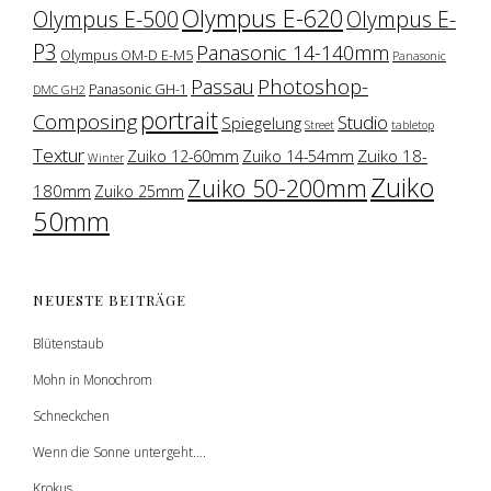
Olympus E-620
Olympus E-500
Olympus E-
P3
Panasonic 14-140mm
Olympus OM-D E-M5
Panasonic
Photoshop-
Passau
Panasonic GH-1
DMC GH2
portrait
Composing
Studio
Spiegelung
Street
tabletop
Textur
Zuiko 18-
Zuiko 12-60mm
Zuiko 14-54mm
Winter
Zuiko
Zuiko 50-200mm
180mm
Zuiko 25mm
50mm
NEUESTE BEITRÄGE
Blütenstaub
Mohn in Monochrom
Schneckchen
Wenn die Sonne untergeht….
Krokus