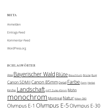
META
Anmelden
Eintrags-Feed
Kommentar-Feed
WordPress.org
SCHLAGWÖRTER
Bayerischer Wald
Blüte
Anja
Brauchtum
Brücke
Burg
Farbe
Canon 85mm
Canon 5DMII
Detail
Form
Herbst
Landschaft
Mohn
Kirche
mFT Zuiko 45mm
monochrom
Natur
Montreal
Nikon D80
Olympus E-5
Olympus E-1
Olympus E-30