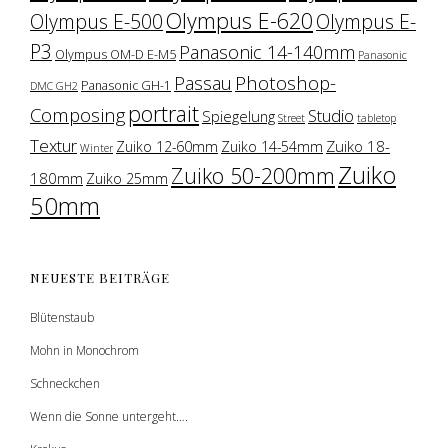
Olympus E-620
Olympus E-500
Olympus E-
P3
Panasonic 14-140mm
Olympus OM-D E-M5
Panasonic
Photoshop-
Passau
Panasonic GH-1
DMC GH2
portrait
Composing
Studio
Spiegelung
Street
tabletop
Textur
Zuiko 18-
Zuiko 12-60mm
Zuiko 14-54mm
Winter
Zuiko
Zuiko 50-200mm
180mm
Zuiko 25mm
50mm
NEUESTE BEITRÄGE
Blütenstaub
Mohn in Monochrom
Schneckchen
Wenn die Sonne untergeht….