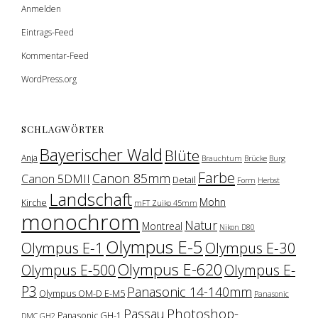
Anmelden
Eintrags-Feed
Kommentar-Feed
WordPress.org
SCHLAGWÖRTER
Bayerischer Wald
Blüte
Anja
Brauchtum
Brücke
Burg
Farbe
Canon 85mm
Canon 5DMII
Detail
Form
Herbst
Landschaft
Mohn
Kirche
mFT Zuiko 45mm
monochrom
Natur
Montreal
Nikon D80
Olympus E-5
Olympus E-1
Olympus E-30
Olympus E-620
Olympus E-500
Olympus E-
P3
Panasonic 14-140mm
Olympus OM-D E-M5
Panasonic
Photoshop-
Passau
Panasonic GH-1
DMC GH2