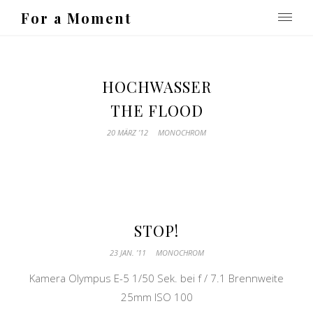
For a Moment
HOCHWASSER
THE FLOOD
20 MÄRZ ’12
MONOCHROM
STOP!
23 JAN. ’11
MONOCHROM
Kamera Olympus E-5 1/50 Sek. bei f / 7.1 Brennweite
25mm ISO 100