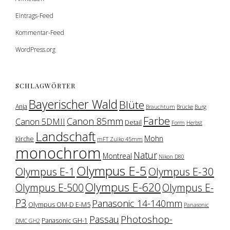
Eintrags-Feed
Kommentar-Feed
WordPress.org
SCHLAGWÖRTER
Bayerischer Wald
Blüte
Anja
Brauchtum
Brücke
Burg
Farbe
Canon 85mm
Canon 5DMII
Detail
Form
Herbst
Landschaft
Mohn
Kirche
mFT Zuiko 45mm
monochrom
Natur
Montreal
Nikon D80
Olympus E-5
Olympus E-1
Olympus E-30
Olympus E-620
Olympus E-500
Olympus E-
P3
Panasonic 14-140mm
Olympus OM-D E-M5
Panasonic
Photoshop-
Passau
Panasonic GH-1
DMC GH2