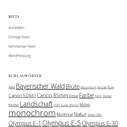
META
Anmelden
Eintrags-Feed
Kommentar-Feed
WordPress.org
SCHLAGWÖRTER
Bayerischer Wald
Blüte
Anja
Brauchtum
Brücke
Burg
Farbe
Canon 85mm
Canon 5DMII
Detail
Form
Herbst
Landschaft
Mohn
Kirche
mFT Zuiko 45mm
monochrom
Natur
Montreal
Nikon D80
Olympus E-5
Olympus E-1
Olympus E-30