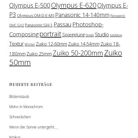
Olympus E-620
Olympus E-500
Olympus E-
P3
Panasonic 14-140mm
Olympus OM-D E-M5
Panasonic
Photoshop-
Passau
Panasonic GH-1
DMC GH2
portrait
Composing
Studio
Spiegelung
Street
tabletop
Textur
Zuiko 18-
Zuiko 12-60mm
Zuiko 14-54mm
Winter
Zuiko
Zuiko 50-200mm
180mm
Zuiko 25mm
50mm
NEUESTE BEITRÄGE
Blütenstaub
Mohn in Monochrom
Schneckchen
Wenn die Sonne untergeht….
Krokus