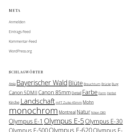
META
Anmelden
Eintrags-Feed
Kommentar-Feed
WordPress.org
SCHLAGWÖRTER
Bayerischer Wald
Blüte
Anja
Brauchtum
Brücke
Burg
Farbe
Canon 85mm
Canon 5DMII
Detail
Form
Herbst
Landschaft
Mohn
Kirche
mFT Zuiko 45mm
monochrom
Natur
Montreal
Nikon D80
Olympus E-5
Olympus E-1
Olympus E-30
Olympus E-620
Olympus E-500
Olympus E-