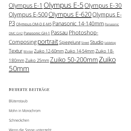
Olympus E-5
Olympus E-1
Olympus E-30
Olympus E-620
Olympus E-500
Olympus E-
P3
Panasonic 14-140mm
Olympus OM-D E-M5
Panasonic
Photoshop-
Passau
Panasonic GH-1
DMC GH2
portrait
Composing
Studio
Spiegelung
Street
tabletop
Textur
Zuiko 18-
Zuiko 12-60mm
Zuiko 14-54mm
Winter
Zuiko
Zuiko 50-200mm
180mm
Zuiko 25mm
50mm
NEUESTE BEITRÄGE
Blütenstaub
Mohn in Monochrom
Schneckchen
Wenn die Sonne untergeht….