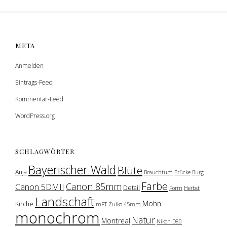
META
Anmelden
Eintrags-Feed
Kommentar-Feed
WordPress.org
SCHLAGWÖRTER
Bayerischer Wald
Blüte
Anja
Brauchtum
Brücke
Burg
Farbe
Canon 85mm
Canon 5DMII
Detail
Form
Herbst
Landschaft
Mohn
Kirche
mFT Zuiko 45mm
monochrom
Natur
Montreal
Nikon D80