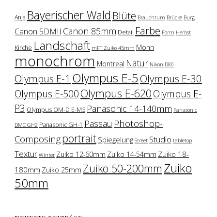
Bayerischer Wald
Blüte
Anja
Brauchtum
Brücke
Burg
Farbe
Canon 85mm
Canon 5DMII
Detail
Form
Herbst
Landschaft
Mohn
Kirche
mFT Zuiko 45mm
monochrom
Natur
Montreal
Nikon D80
Olympus E-5
Olympus E-1
Olympus E-30
Olympus E-620
Olympus E-500
Olympus E-
P3
Panasonic 14-140mm
Olympus OM-D E-M5
Panasonic
Photoshop-
Passau
Panasonic GH-1
DMC GH2
portrait
Composing
Studio
Spiegelung
Street
tabletop
Textur
Zuiko 18-
Zuiko 12-60mm
Zuiko 14-54mm
Winter
Zuiko
Zuiko 50-200mm
180mm
Zuiko 25mm
50mm