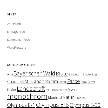
META
Anmelden
Eintrags-Feed
Kommentar-Feed
WordPress.org
SCHLAGWÖRTER
Bayerischer Wald
Blüte
Anja
Brauchtum
Brücke
Burg
Farbe
Canon 85mm
Canon 5DMII
Detail
Form
Herbst
Landschaft
Mohn
Kirche
mFT Zuiko 45mm
monochrom
Natur
Montreal
Nikon D80
Olympus E-5
Olympus E-1
Olympus E-30