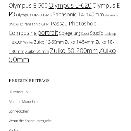
Olympus E-620
Olympus E-500
Olympus E-
P3
Panasonic 14-140mm
Olympus OM-D E-M5
Panasonic
Photoshop-
Passau
Panasonic GH-1
DMC GH2
portrait
Composing
Studio
Spiegelung
Street
tabletop
Textur
Zuiko 18-
Zuiko 12-60mm
Zuiko 14-54mm
Winter
Zuiko
Zuiko 50-200mm
180mm
Zuiko 25mm
50mm
NEUESTE BEITRÄGE
Blütenstaub
Mohn in Monochrom
Schneckchen
Wenn die Sonne untergeht….
Krokus