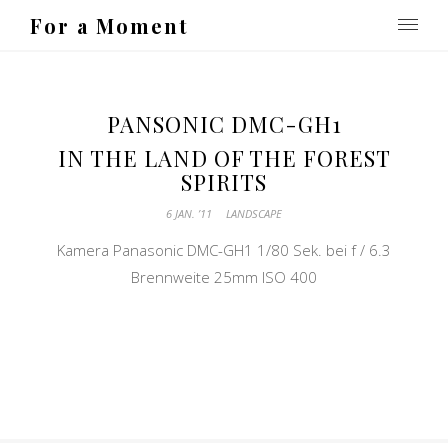
For a Moment
PANSONIC DMC-GH1
IN THE LAND OF THE FOREST
SPIRITS
6 JAN. ’11
LANDSCAPE
Kamera Panasonic DMC-GH1 1/80 Sek. bei f / 6.3
Brennweite 25mm ISO 400