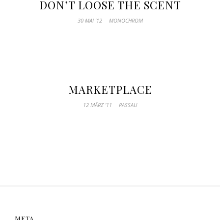
DON’T LOOSE THE SCENT
30 MAI ’12
MONOCHROM
MARKETPLACE
12 MÄRZ ’11
PASSAU
META