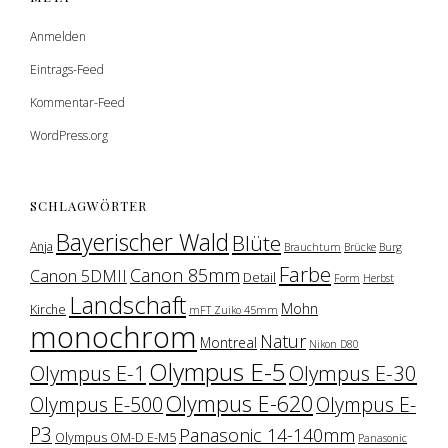
Anmelden
Eintrags-Feed
Kommentar-Feed
WordPress.org
SCHLAGWÖRTER
Bayerischer Wald
Blüte
Anja
Brauchtum
Brücke
Burg
Farbe
Canon 85mm
Canon 5DMII
Detail
Form
Herbst
Landschaft
Mohn
Kirche
mFT Zuiko 45mm
monochrom
Natur
Montreal
Nikon D80
Olympus E-5
Olympus E-1
Olympus E-30
Olympus E-620
Olympus E-500
Olympus E-
P3
Panasonic 14-140mm
Olympus OM-D E-M5
Panasonic