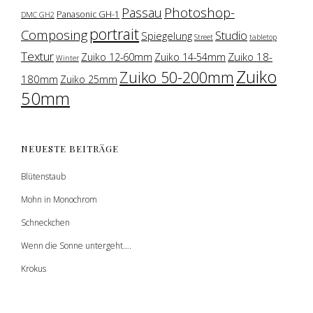
Photoshop-
Passau
Panasonic GH-1
DMC GH2
portrait
Composing
Studio
Spiegelung
Street
tabletop
Textur
Zuiko 18-
Zuiko 12-60mm
Zuiko 14-54mm
Winter
Zuiko
Zuiko 50-200mm
180mm
Zuiko 25mm
50mm
NEUESTE BEITRÄGE
Blütenstaub
Mohn in Monochrom
Schneckchen
Wenn die Sonne untergeht….
Krokus