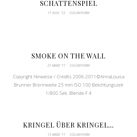
SCHATTENSPIEL
11 NOV. ’12
COLOR/FORM
SMOKE ON THE WALL
21 MÄRZ ’11
COLOR/FORM
Copyright Hinweise / Credits 2006-2011©AnnaLouisa
Brunner Brennweite 25 mm ISO 100 Belichtungszeit
1/800 Sek. Blende F 4
KRINGEL ÜBER KRINGEL…
13 MÄRZ ’11
COLOR/FORM