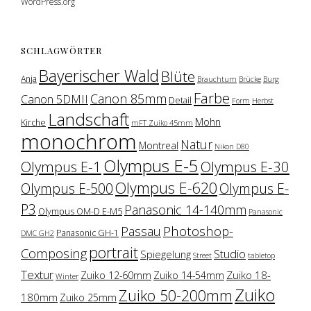
WordPress.org
SCHLAGWÖRTER
Bayerischer Wald
Blüte
Anja
Brauchtum
Brücke
Burg
Farbe
Canon 85mm
Canon 5DMII
Detail
Form
Herbst
Landschaft
Mohn
Kirche
mFT Zuiko 45mm
monochrom
Natur
Montreal
Nikon D80
Olympus E-5
Olympus E-1
Olympus E-30
Olympus E-620
Olympus E-500
Olympus E-
P3
Panasonic 14-140mm
Olympus OM-D E-M5
Panasonic
Photoshop-
Passau
Panasonic GH-1
DMC GH2
portrait
Composing
Studio
Spiegelung
Street
tabletop
Textur
Zuiko 18-
Zuiko 12-60mm
Zuiko 14-54mm
Winter
Zuiko
Zuiko 50-200mm
180mm
Zuiko 25mm