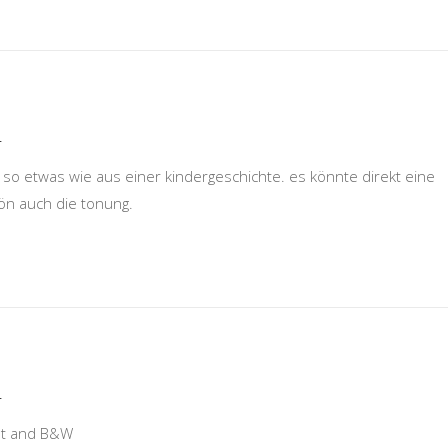
r
t so etwas wie aus einer kindergeschichte. es könnte direkt eine
chön auch die tonung.
r
ght and B&W