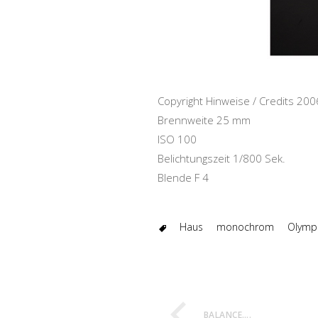
Copyright Hinweise / Credits 2
Brennweite 25 mm
ISO 100
Belichtungszeit 1/800 Sek.
Blende F 4
Haus
monochrom
Olymp
BALANCE….