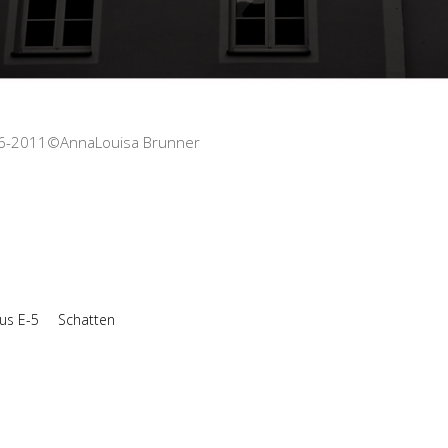
006-2011©AnnaLouisa Brunner
us E-5
Schatten