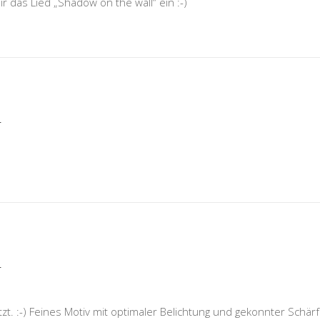
ir das Lied „Shadow on the wall“ ein :-)
r
r
zt. :-) Feines Motiv mit optimaler Belichtung und gekonnter Schärf