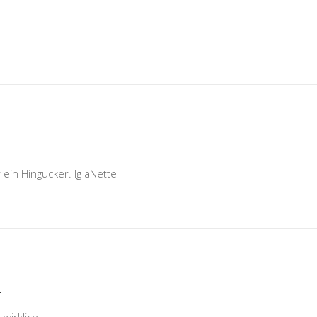
r
 ein Hingucker. lg aNette
r