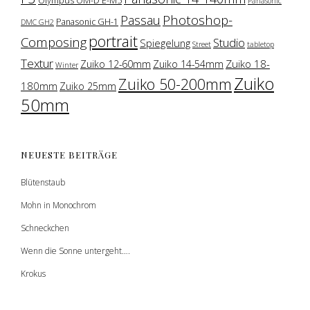
Olympus OM-D E-M5
Panasonic
Photoshop-
Passau
Panasonic GH-1
DMC GH2
portrait
Composing
Studio
Spiegelung
Street
tabletop
Textur
Zuiko 18-
Zuiko 12-60mm
Zuiko 14-54mm
Winter
Zuiko
Zuiko 50-200mm
180mm
Zuiko 25mm
50mm
NEUESTE BEITRÄGE
Blütenstaub
Mohn in Monochrom
Schneckchen
Wenn die Sonne untergeht….
Krokus