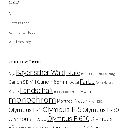
META
Anmelden
Eintrags-Feed
Kommentar-Feed
WordPress.org
SCHLAGWÖRTER
Bayerischer Wald
Blüte
Anja
Brauchtum
Brücke
Burg
Farbe
Canon 85mm
Canon 5DMII
Detail
Form
Herbst
Landschaft
Mohn
Kirche
mFT Zuiko 45mm
monochrom
Natur
Montreal
Nikon D80
Olympus E-5
Olympus E-1
Olympus E-30
Olympus E-620
Olympus E-500
Olympus E-
P3
Panasonic 14-140mm