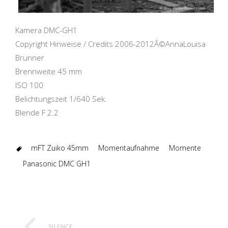
Kamera DMC-GH1
Copyright Hinweise / Credits 2006-2012Â©AnnaLouisa
Brunner
Brennweite 45 mm
ISO 100
Belichtungszeit 1/640 Sek.
Blende F 2.2
mFT Zuiko 45mm
Momentaufnahme
Momente
Panasonic DMC GH1
SILENCE