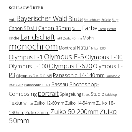
SCHLAGWÖRTER
Bayerischer Wald
Blüte
Anja
Brauchtum
Brücke
Burg
Farbe
Canon 85mm
Canon 5DMII
Detail
Form
Herbst
Landschaft
Mohn
Kirche
mFT Zuiko 45mm
monochrom
Natur
Montreal
Nikon D80
Olympus E-5
Olympus E-1
Olympus E-30
Olympus E-620
Olympus E-500
Olympus E-
P3
Panasonic 14-140mm
Olympus OM-D E-M5
Panasonic
Photoshop-
Passau
Panasonic GH-1
DMC GH2
portrait
Composing
Studio
Spiegelung
Street
tabletop
Textur
Zuiko 18-
Zuiko 12-60mm
Zuiko 14-54mm
Winter
Zuiko
Zuiko 50-200mm
180mm
Zuiko 25mm
50mm