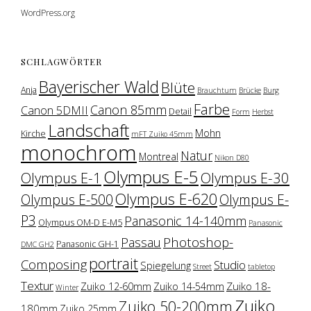
WordPress.org
SCHLAGWÖRTER
Bayerischer Wald
Blüte
Anja
Brauchtum
Brücke
Burg
Farbe
Canon 85mm
Canon 5DMII
Detail
Form
Herbst
Landschaft
Mohn
Kirche
mFT Zuiko 45mm
monochrom
Natur
Montreal
Nikon D80
Olympus E-5
Olympus E-1
Olympus E-30
Olympus E-620
Olympus E-500
Olympus E-
P3
Panasonic 14-140mm
Olympus OM-D E-M5
Panasonic
Photoshop-
Passau
Panasonic GH-1
DMC GH2
portrait
Composing
Studio
Spiegelung
Street
tabletop
Textur
Zuiko 18-
Zuiko 12-60mm
Zuiko 14-54mm
Winter
Zuiko
Zuiko 50-200mm
180mm
Zuiko 25mm