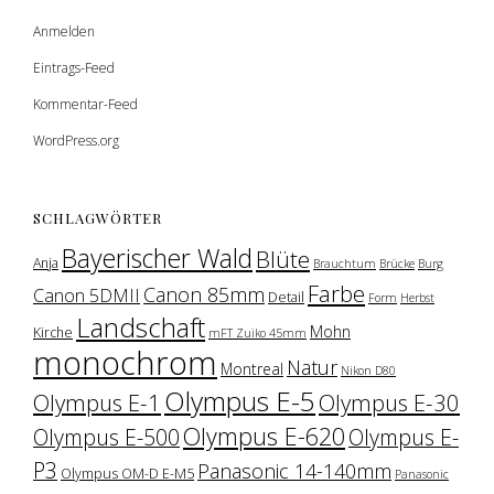
Anmelden
Eintrags-Feed
Kommentar-Feed
WordPress.org
SCHLAGWÖRTER
Bayerischer Wald
Blüte
Anja
Brauchtum
Brücke
Burg
Farbe
Canon 85mm
Canon 5DMII
Detail
Form
Herbst
Landschaft
Mohn
Kirche
mFT Zuiko 45mm
monochrom
Natur
Montreal
Nikon D80
Olympus E-5
Olympus E-1
Olympus E-30
Olympus E-620
Olympus E-500
Olympus E-
P3
Panasonic 14-140mm
Olympus OM-D E-M5
Panasonic