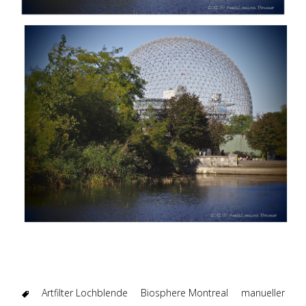
Artfilter Lochblende
Biosphere Montreal
manueller