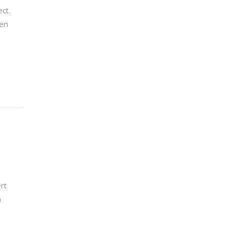
ect.
len
rt
h