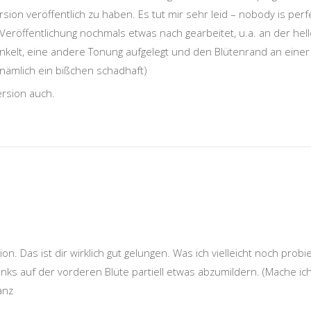
rsion veröffentlich zu haben. Es tut mir sehr leid – nobody is perf
r Veröffentlichung nochmals etwas nach gearbeitet, u.a. an der hel
nkelt, eine andere Tonung aufgelegt und den Blütenrand an einer
e nämlich ein bißchen schadhaft)
ersion auch.
n. Das ist dir wirklich gut gelungen. Was ich vielleicht noch probie
 links auf der vorderen Blüte partiell etwas abzumildern. (Mache ic
anz