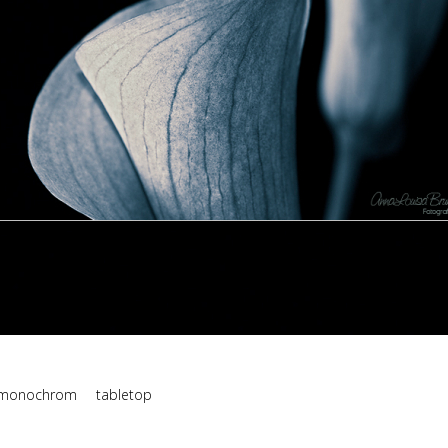
monochrom
tabletop