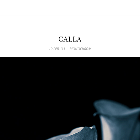
CALLA
19 FEB. ’11
MONOCHROM