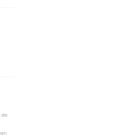
 die
men