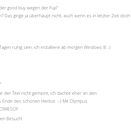
der good buy wegen der Fuji?
? Das ginge ja überhaupt nicht, auch wenn es in letzter Zeit doch
 Tagen ruhig sein, ich installiere ab morgen Windows 8…)
r
ar der Titel nicht gemeint, ich dachte eher an den
 Ende des schönen Herbst. :-) Mit Olympus
SOWIESO!!
nen Besuch!